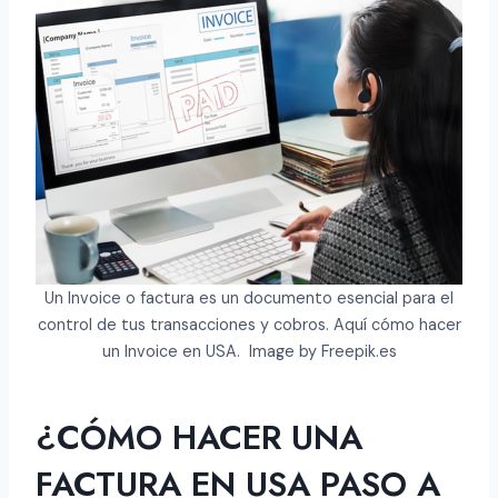
¿Cómo hacer una invoice en USA?
Sección 1 – Encabezado o parte
superior
¿Cómo hacer una Invoice en USA?
Sección 2 – El cuerpo
¿Cómo hacer un Invoice en USA?
Sección 3 – Parte inferior
Plantilla Modelo de Factura para
Imprirmir gratis
Un Invoice o factura es un documento esencial para el
Video de ayuda paso a paso (externo a
control de tus transacciones y cobros. Aquí cómo hacer
GuiaenUSA.com)
un Invoice en USA. Image by Freepik.es
¿Cómo hacer un Invoice en USA? Tips
de valor
¿CÓMO HACER UNA
¿Sabes qué esun Invoice o factura?
¿Cuál es el objetivo de una factura?
FACTURA EN USA PASO A