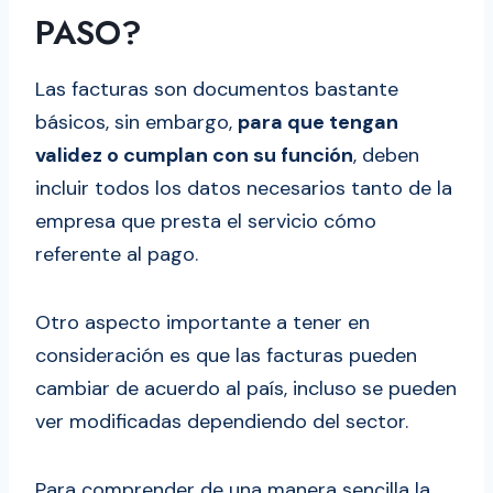
Tipos y Ejemplos de facturas más
PASO?
comunes en EE.UU.
La factura proforma
Las facturas son documentos bastante
La factura comercial
básicos, sin embargo,
para que tengan
Factura rectificativa
validez o cumplan con su función
, deben
¿Cuál es la diferencia entre una factura
incluir todos los datos necesarios tanto de la
y un recibo?
empresa que presta el servicio cómo
Y cuál es la Diferencia entre factura
referente al pago.
y orden de compras
Preguntas frecuentes.
Otro aspecto importante a tener en
Cómo hacer un Invoice en USA –
consideración es que las facturas pueden
Conclusión
cambiar de acuerdo al país, incluso se pueden
ver modificadas dependiendo del sector.
Para comprender de una manera sencilla la