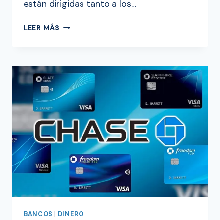
están dirigidas tanto a los…
10
LEER MÁS
AYUDAS
DEL
GOBIERNO
PARA
PAGAR
DEUDAS
EN
USA
2024
BANCOS
|
DINERO