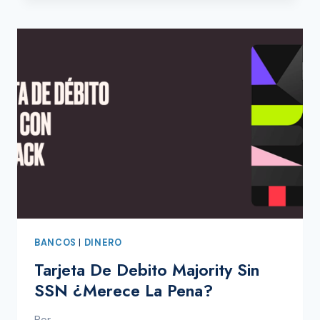
CON
MAJORITY:
NÚMERO
DE
TELÉFONO
EN
ESPAÑOL
BANCOS
|
DINERO
Tarjeta De Debito Majority Sin
SSN ¿Merece La Pena?