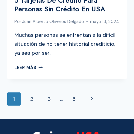
5 Tarjetas De Crédito Para
Personas Sin Crédito En USA
Por
Juan Alberto Oliveros Delgado
mayo 13, 2024
Muchas personas se enfrentan a la difícil
situación de no tener historial crediticio,
ya sea por ser…
5
LEER MÁS
TARJETAS
DE
CRÉDITO
NAVEGACIÓN
PARA
Siguiente
1
2
3
…
5
PERSONAS
DE
SIN
página
CRÉDITO
PÁGINA
EN
USA