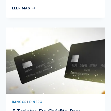
CUENTA
LEER MÁS
MAJORITY
EN
ESPAÑOL:
¿QUÉ
BANCO
ES?
¿ES
CONFIABLE?
BANCOS
|
DINERO