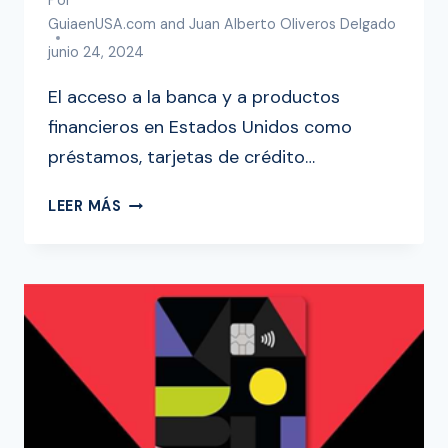
Por
GuiaenUSA.com and Juan Alberto Oliveros Delgado
junio 24, 2024
El acceso a la banca y a productos
financieros en Estados Unidos como
préstamos, tarjetas de crédito…
TARJETA
LEER MÁS
DE
DEBITO
MAJORITY
SIN
SSN
¿MERECE
LA
PENA?