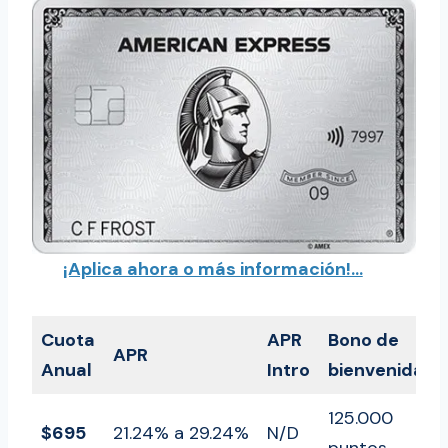
¡Aplica ahora o más información!…
Cuota
APR
Bono de
APR
Anual
Intro
bienvenida
125.000
$695
21.24% a 29.24%
N/D
puntos.