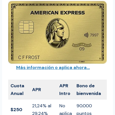
Más información o aplica ahora…
Cuota
APR
Bono de
APR
Anual
Intro
bienvenida
21,24% al
No
90.000
$250
29,24%
aplica
puntos