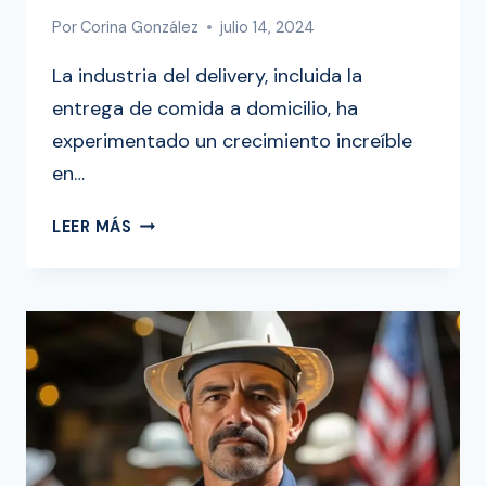
Por
Corina González
julio 14, 2024
La industria del delivery, incluida la
entrega de comida a domicilio, ha
experimentado un crecimiento increíble
en…
LAS
LEER MÁS
4
MEJORES
APPS
PARA
PEDIR
COMIDA
A
DOMICILIO
EN
USA