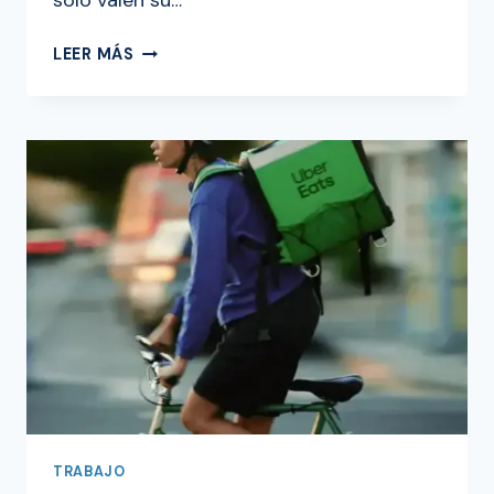
sólo valen su…
LAS
LEER MÁS
5
MONEDAS
MÁS
VALIOSAS
DE
ESTADOS
UNIDOS
¡IDENTIFÍCALAS!
TRABAJO