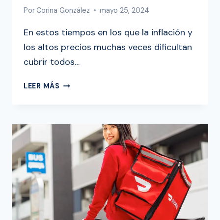
Por
Corina González
mayo 25, 2024
En estos tiempos en los que la inflación y
los altos precios muchas veces dificultan
cubrir todos…
CUÁNTO
LEER MÁS
DINERO
SE
GANA
EN
DOORDASH:
PAGO
POR
HORA
O
SEMANA