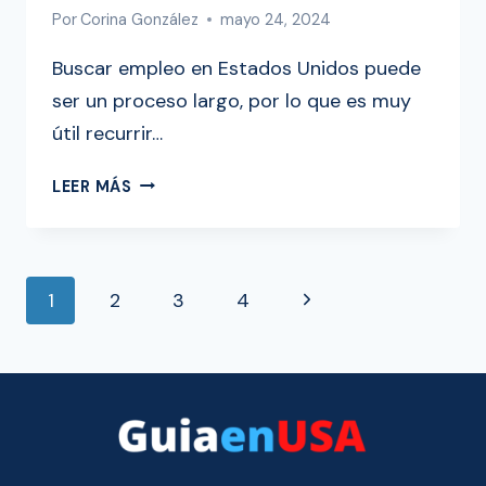
Por
Corina González
mayo 24, 2024
Buscar empleo en Estados Unidos puede
ser un proceso largo, por lo que es muy
útil recurrir…
LAS
LEER MÁS
10
MEJORES
AGENCIAS
NAVEGACIÓN
DE
Siguiente
1
2
3
4
RECLUTAMIENTO
DE
PARA
página
TRABAJAR
PÁGINA
EN
USA