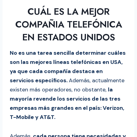
1. Verizon
CUÁL ES LA MEJOR
Ventajas de contratar Verizon
COMPAÑIA TELEFÓNICA
Desventajas de contratar
EN ESTADOS UNIDOS
Verizon
Los servicios de Verizon para
No es una tarea sencilla determinar cuáles
los inmigrantes y viajeros
son las mejores líneas telefónicas en USA,
2. T-Mobile
ya que cada compañía destaca en
Ventajas de contratar T-Mobile
servicios específicos.
Desventajas de contratar T-
Además, actualmente
existen más operadores, no obstante,
Mobile
la
mayoría revende los servicios de las tres
Los servicios de T-Mobile para
empresas más grandes en el país: Verizon,
los inmigrantes y viajeros
T-Mobile y AT&T.
3. AT&T
Ventajas de contratar AT&T
Desventajas de contratar AT&T
Además,
cada persona tiene necesidades y