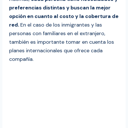
Los servicios de AT&T para los
preferencias distintas y buscan la mejor
inmigrantes y viajeros
opción en cuanto al costo y la cobertura de
¿Qué 5 factores se deben tomar en
red.
En el caso de los inmigrantes y las
cuenta antes de contratar un plan de
personas con familiares en el extranjero,
telefonía?
también es importante tomar en cuenta los
1. Precio
planes internacionales que ofrece cada
2. Cobertura de red o de señal
compañía.
3. Servicios que ofrece
4. Servicio a cliente
5. Promociones
Consejos para contratar una línea
telefónica en USA si eres inmigrante