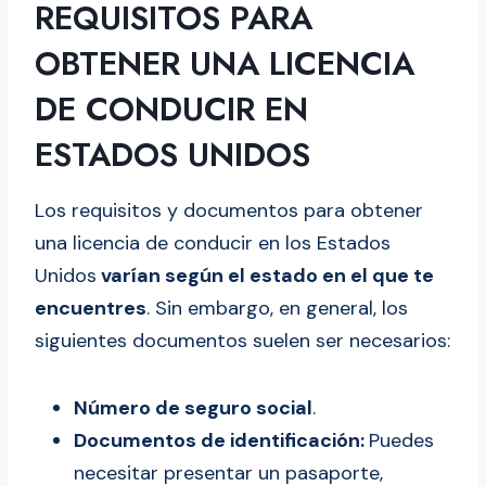
Cómo sacar la licencia de conducir:
REQUISITOS PARA
Paso a paso
OBTENER UNA LICENCIA
Tipos de licencias de conducir en USA
DE CONDUCIR EN
¿Puedo sacar la licencia de conducir sin
papeles?
ESTADOS UNIDOS
Estados que permiten sacar la licencia
de conducir sin papeles
Los requisitos y documentos para obtener
Preguntas Frecuentes
una licencia de conducir en los Estados
Unidos
varían según el estado en el que te
encuentres
. Sin embargo, en general, los
siguientes documentos suelen ser necesarios:
Número de seguro social
.
Documentos de identificación:
Puedes
necesitar presentar un pasaporte,