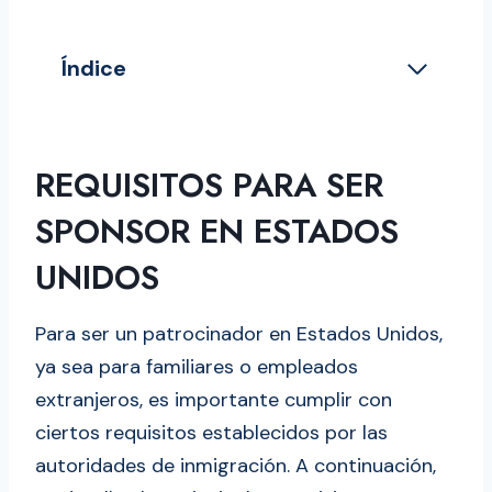
Índice
Requisitos para ser sponsor en Estados
Unidos
¿A quiénes puede patrocinar un
REQUISITOS PARA SER
ciudadano o residente permanente?
SPONSOR EN ESTADOS
¿A cuántas personas puedo
UNIDOS
patrocinar?
¿Cuánto dinero debe tener un
Para ser un patrocinador en Estados Unidos,
patrocinador?
ya sea para familiares o empleados
Tabla de ingresos para patrocinar a un
extranjeros, es importante cumplir con
familiar 2024
ciertos requisitos establecidos por las
Documentos y formularios necesarios
autoridades de inmigración. A continuación,
para patrocinar a un familiar