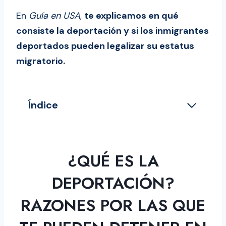
En
Guía en USA
,
te explicamos en qué
consiste la deportación y si los inmigrantes
deportados pueden legalizar su estatus
migratorio.
Índice
¿Qué es la deportación? Razones por
las que te pueden detener en USA
Así es el proceso de deportación
¿QUÉ ES LA
Arresto
DEPORTACIÓN?
Expulsión acelerada
El proceso de deportación
RAZONES POR LAS QUE
tradicional