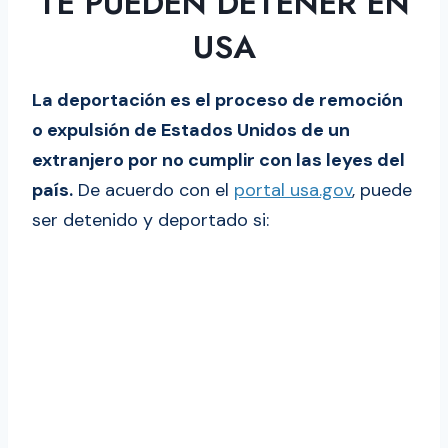
TE PUEDEN DETENER EN
¿Puedo arreglar papeles si tengo
deportación?
USA
Así es el proceso de salida
voluntaria
La deportación es el proceso de remoción
¿Cuánto tiempo dura la
o expulsión de Estados Unidos de un
deportación?
extranjero por no cumplir con las leyes del
¿Qué es un permiso I-212? Todo los que
país.
De acuerdo con el
portal usa.gov
, puede
debes saber
ser detenido y deportado si:
¿Cómo presentar el Formulario I-
212?
La información que debe incluir en
el formulario I-212
¿Cuánto demora el trámite de
renovación y cómo consultar el
estatus de la solicitud?