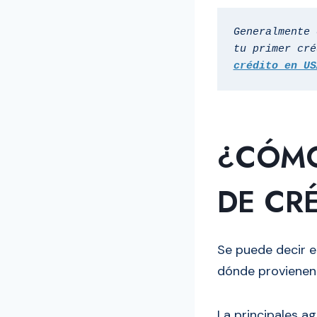
Generalmente 
tu primer cré
crédito en US
¿CÓMO
DE CR
Se puede decir e
dónde provienen
La principales ag