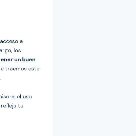
l acceso a
argo, los
tener un buen
 te traemos este
.
isora, el uso
refleja tu