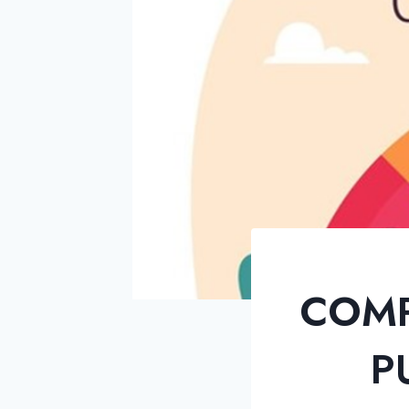
COMP
P