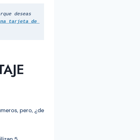
rque deseas 
na tarjeta de 
TAJE
úmeros, pero, ¿de
lizan 5