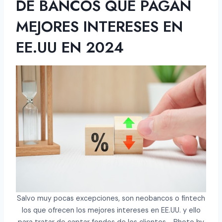
DE BANCOS QUE PAGAN
mi dinero y ganar intereses Estados
MEJORES INTERESES EN
Unidos?
EE.UU EN 2024
Salvo muy pocas excepciones, son neobancos o fintech
los que ofrecen los mejores intereses en EE.UU. y ello
para tratar de captar fondos de los clientes.- Photo by