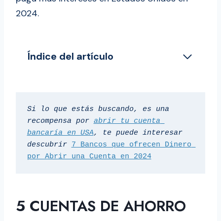
2024.
Índice del artículo
5 Cuentas de ahorro de bancos que
pagan mejores intereses en EE.UU en
2024
Si lo que estás buscando, es una 
Otras 5 Cuentas Bancarias de ahorro
recompensa por 
abrir tu cuenta 
de alto rendimiento que debes
bancaría en USA
, te puede interesar 
considerar
descubrir 
7 Bancos que ofrecen Dinero 
por Abrir una Cuenta en 2024
Factores que influyen en qué banco
paga mejor interes en USA
¿Cómo seleccionar el mejor banco para
5
CUENTAS DE AHORRO
invertir dinero? 5 puntos a valorar:
¿Por qué buscar dónde puedo ahorrar