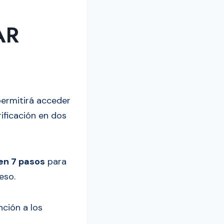
AR
permitirá acceder
rificación en dos
en 7 pasos
para
eso.
ción a los