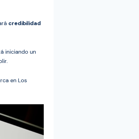
ará
credibilidad
á iniciando un
ir.
rca en Los