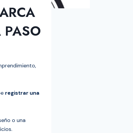
MARCA
A PASO
mprendimiento,
ebe
registrar una
iseño o una
cios.