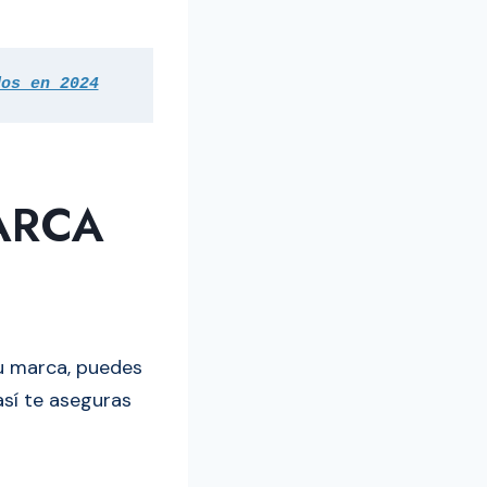
dos en 2024
MARCA
u marca, puedes
así te aseguras