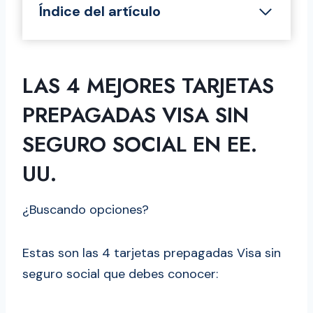
Índice del artículo
Las 4 mejores tarjetas prepagadas Visa
sin Seguro Social en EE. UU.
Requisitos para comprar una tarjeta
LAS 4 MEJORES TARJETAS
prepagada Visa en USA
PREPAGADAS VISA SIN
Pasos para activar las tarjetas
SEGURO SOCIAL EN EE.
prepagadas Visa sin seguro social
¿Qué son las tarjetas prepagadas visa
UU.
en USA?
Cuál es la diferencia entre las tarjetas
¿Buscando opciones?
prepagadas y las tarjetas de débito
¿Para qué sirven las tarjetas
Estas son las 4 tarjetas prepagadas Visa sin
prepagadas?
seguro social que debes conocer:
Respondiendo dudas frecuentes sobre
las tarjetas prepagadas visa en USA