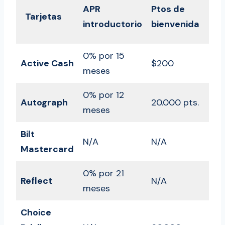
APR
Ptos de
Pun
Tarjetas
introductorio
bienvenida
FIC
0% por 15
Active Cash
$200
Mín
meses
0% por 12
Autograph
20.000 pts.
Mín
meses
Bilt
N/A
N/A
Mín
Mastercard
0% por 21
Reflect
N/A
Mín
meses
Choice