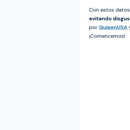
Con estos dato
evitando disgus
por
GuiaenUSA
y
¡Comencemos!