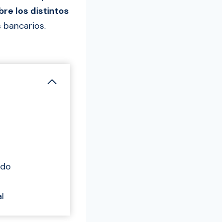
re los distintos
 bancarios.
ado
l