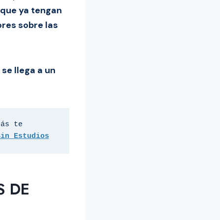
 que ya tengan
ores sobre las
,
se llega a un
ás te 
Sin Estudios
S DE