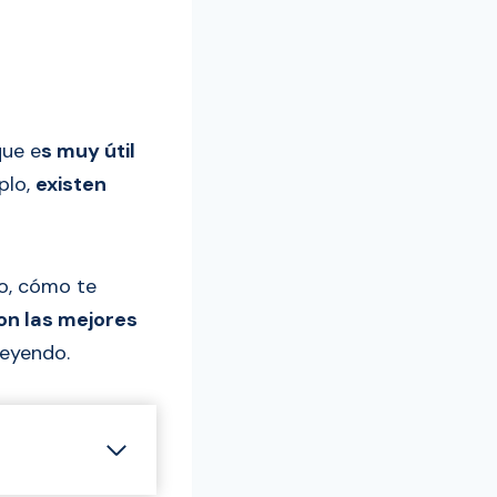
que e
s muy útil
plo,
existen
to, cómo te
on las mejores
leyendo.