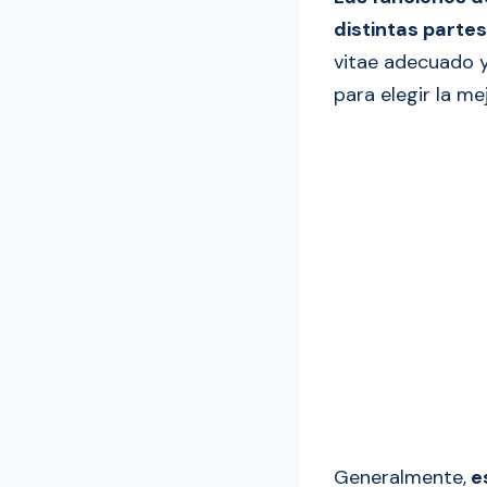
distintas parte
vitae​​​ adecuad
para elegir la me
Generalmente,
es