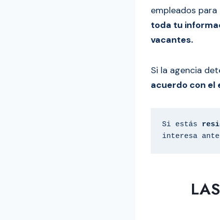
empleados para c
toda tu informa
vacantes.
Si la agencia de
acuerdo con el
Si estás 
resi
interesa ante
LAS