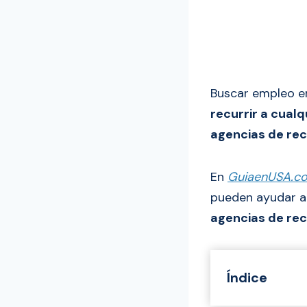
Buscar empleo en
recurrir a cual
agencias de re
En
GuiaenUSA.c
pueden ayudar a
agencias de rec
Índice
¿Qué es una a