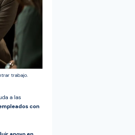
trar trabajo.
da a las
s empleados con
luir apoyo en